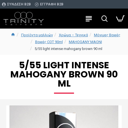
ΣΎΝΔΕΣΗ Β2Β
ΕΓΓΡΑΦΉ Β2Β
Προϊόντα μαλλιών
Χρώμα – Τεχνικά
Μόνιμες Βαφές
Βαφές COT 90ml
MAHOGANY ΜΑΟΝΙ
5/55 light intense mahogany brown 90 ml
5/55 LIGHT INTENSE
MAHOGANY BROWN 90
ML