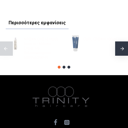
Περισσότερες εμφανίσεις
ARGAN ONE12 Mask
CURL CREAM 100ml
leave in - Μάσκα
Σπρει Για
Ταλαιπωρημένα
Μαλλιά 200 ml